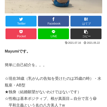
Twitter
Facebook
はてブ
Pocket
LINE
コピー
2021.07.16
2021.05.22
Mayumiです。
簡単に自己紹介を。。。
☆現在38歳（乳がんの告知を受けたのは35歳の時）・水
瓶座・AB型
★独身（結婚願望がないわけではないです）
☆性格は基本ポジティブ、根が真面目←自分で言う😆
平和主義という名の八方美人？w