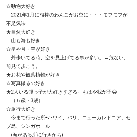
☆動物大好き
2021年1月に相棒のわんこがお空に・・・モフモフが
不足気味
★自然大好き
山も海も好き
☆星や月・空が好き
外歩いてる時、空を見上げてる事が多い。←危ない、
前見て歩こう。
★お花や観葉植物が好き
☆写真撮るの好き
★2人いる甥っ子が大好きすぎる←もはや我が子😂
（５歳・3歳）
☆旅行大好き
今まで行った所⇨ハワイ、バリ、ニューカレドニア、セ
ブ島、シンガポール
(海がある所に行きがち)