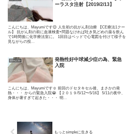
ーラスタ注射【2019/2/13】
こんにちは、Mayumiです😌 人生初の抗がん剤治療 【CE療法1クー
ル】 抗がん剤の前に血液検査⇨問題なければ吐き気どめの薬を飲ん
で1時間後に化学療法室に。 1回目はベッドで心電図を付けて様子を
見ながらの投...
発熱性好中球減少症の為、緊急
闘病記録
入院
こんにちは、Mayumiです☺️ 前回のドセタキセル後、まさかの発
熱・・・ からの緊急入院😭 【２０１９/5/12〜5/16】 5/11の夜中、
身体が暑すぎて起きた・・・ 明...
もっとsimpleに生きる