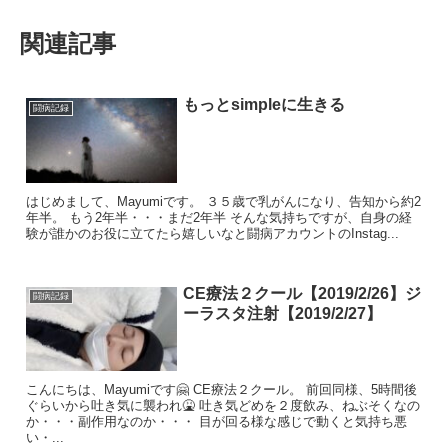
関連記事
もっとsimpleに生きる
闘病記録
はじめまして、Mayumiです。 ３５歳で乳がんになり、告知から約2
年半。 もう2年半・・・まだ2年半 そんな気持ちですが、自身の経
験が誰かのお役に立てたら嬉しいなと闘病アカウントのInstag...
CE療法２クール【2019/2/26】ジ
闘病記録
ーラスタ注射【2019/2/27】
こんにちは、Mayumiです🤗 CE療法２クール。 前回同様、5時間後
ぐらいから吐き気に襲われ🤮 吐き気どめを２度飲み、ねぶそくなの
か・・・副作用なのか・・・ 目が回る様な感じで動くと気持ち悪
い・...