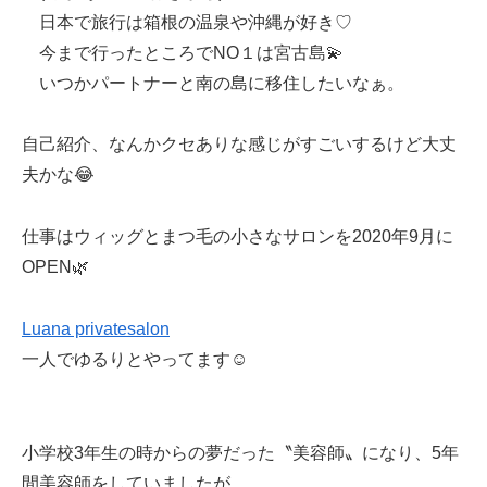
日本で旅行は箱根の温泉や沖縄が好き♡
今まで行ったところでNO１は宮古島💫
いつかパートナーと南の島に移住したいなぁ。
自己紹介、なんかクセありな感じがすごいするけど大丈
夫かな😂
仕事はウィッグとまつ毛の小さなサロンを2020年9月に
OPEN🌿
Luana privatesalon
一人でゆるりとやってます☺️
小学校3年生の時からの夢だった〝美容師〟になり、5年
間美容師をしていましたが