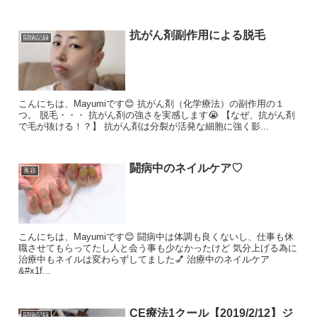
抗がん剤副作用による脱毛
闘病記録
こんにちは、Mayumiです😊 抗がん剤（化学療法）の副作用の１
つ。 脱毛・・・ 抗がん剤の強さを実感します😭 【なぜ、抗がん剤
で毛が抜ける！？】 抗がん剤は分裂が活発な細胞に強く影...
闘病中のネイルケア♡
美容
こんにちは、Mayumiです😊 闘病中は体調も良くないし、仕事も休
職させてもらってたし人と会う事も少なかったけど 気分上げる為に
治療中もネイルは変わらずしてました💅 治療中のネイルケア
&#x1f...
CE療法1クール【2019/2/12】ジ
闘病記録