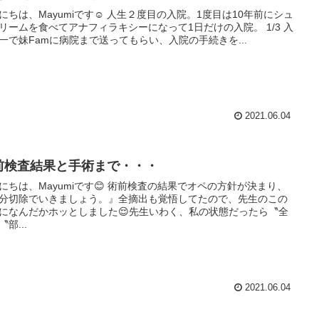
にちは、Mayumiです☺️ 人生２度目の入院。1度目は10年前にシュ
リームを食べてアナフィラキシーになって1日だけの入院。 1/3 入
一で妹Famに病院まで送ってもらい、入院の手続きを...
2021.06.04
前検査結果と手術まで・・・
にちは、Mayumiです😊 術前検査の結果でオペの方針が決まり、
分切除でいきましょう。』全摘出も覚悟してたので、先生のこの
になんだかホッとしました😌先生いわく、私の状態だったら〝全
部...
2021.06.04