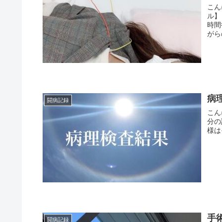
こん
ル】
時間
がらの
病理
闘病記録
こん
分の
様はそ
手術
闘病記録