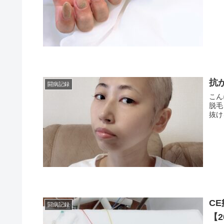
抗
闘病記録
こん
脱毛
抜け
CE
闘病記録
【2