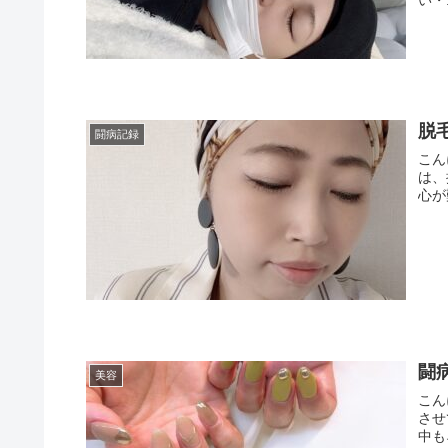
脱
闘病記録
こん
は、
心が
闘
美容
こん
させ
中も