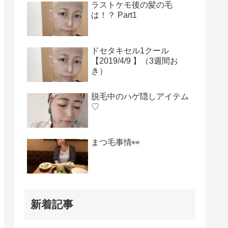
ラストケモ後の髪の毛
は！？ Part1
ドセタキセル1クール
【2019/4/9 】（3週間お
き）
脱毛中のハゲ隠しアイテム
♡
まつ毛事情👀
新着記事