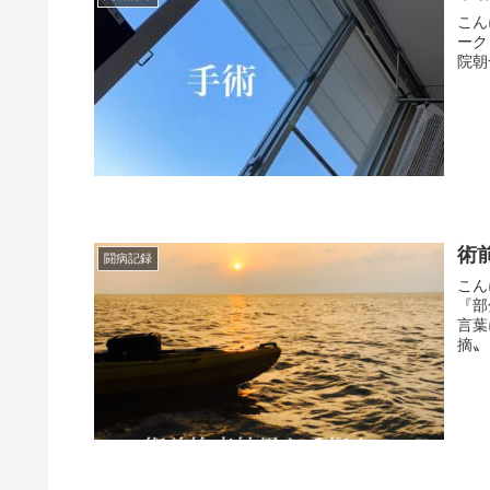
こん
ーク
院朝
術
闘病記録
こん
『部
言葉
摘〟〝