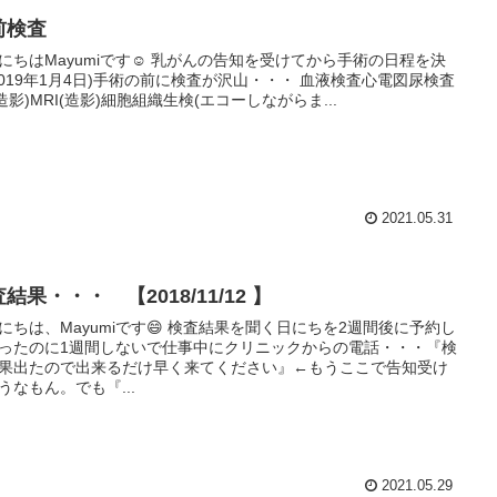
前検査
にちはMayumiです☺️ 乳がんの告知を受けてから手術の日程を決
2019年1月4日)手術の前に検査が沢山・・・ 血液検査心電図尿検査
(造影)MRI(造影)細胞組織生検(エコーしながらま...
2021.05.31
結果・・・ 【2018/11/12 】
にちは、Mayumiです😄 検査結果を聞く日にちを2週間後に予約し
ったのに1週間しないで仕事中にクリニックからの電話・・・『検
果出たので出来るだけ早く来てください』←もうここで告知受け
うなもん。でも『...
2021.05.29