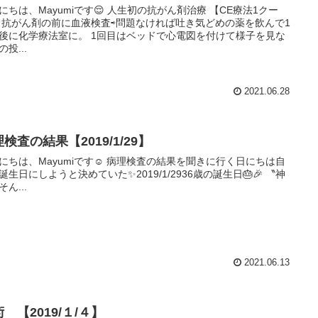
にちは、Mayumiです😌 人生初の抗がん剤治療 【CE療法1クー
 抗がん剤の前に血液検査⇨問題なければ吐き気どめの薬を飲んで1
後に化学療法室に。 1回目はベッドで心電図を付けて様子を見な
投...
2021.06.28
検査の結果【2019/1/29】
にちは、Mayumiです☺️ 病理検査の結果を聞きに行く日にちは自
誕生日にしようと決めていた✨2019/1/2936歳の誕生日🎂🎉 〝神
ん...
2021.06.13
 【2019/１/４】