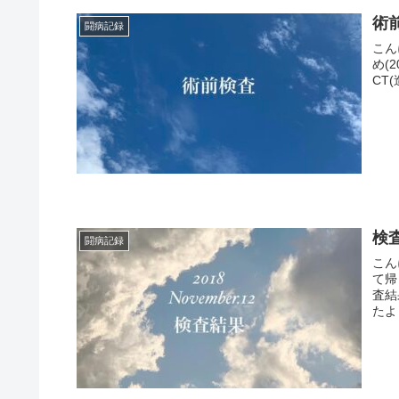
術
闘病記録
こん
め(
CT
検査
闘病記録
こん
て帰
査結
たよ