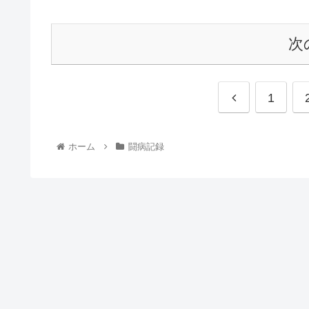
次
1
ホーム
闘病記録