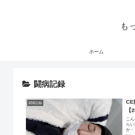
もっ
ホーム
闘病記録
CE
闘病記録
【2
こん
らい
か・
い・.