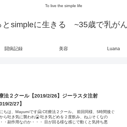
To live the simple life
とsimpleに生きる ~35歳で乳が
闘病記録
美容
Luana
療法２クール【2019/2/26】ジーラスタ注射
019/2/27】
にちは、Mayumiです🤗 CE療法２クール。 前回同様、5時間後ぐ
から吐き気に襲われ🤮 吐き気どめを２度飲み、ねぶそくなの
・・副作用なのか・・・ 目が回る様な感じで動くと気持ち悪
..