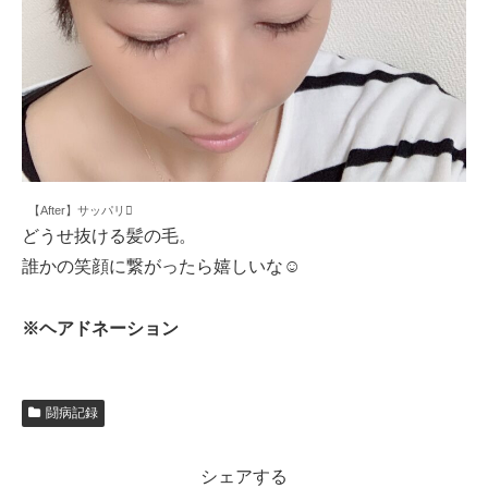
【After】サッパリ
どうせ抜ける髪の毛。
誰かの笑顔に繋がったら嬉しいな☺️
※ヘアドネーション
闘病記録
シェアする