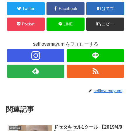
Twitter
Facebook
はてブ
Pocket
LINE
コピー
selflovemayumiをフォローする
selflovemayumi
関連記事
ドセタキセル1クール 【2019/4/9
闘病記録