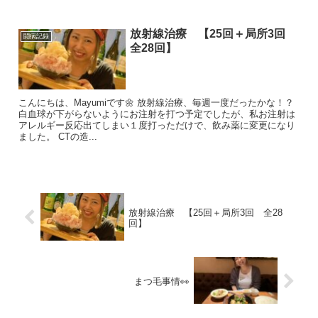
放射線治療 【25回＋局所3回
闘病記録
全28回】
こんにちは、Mayumiです🌼 放射線治療、毎週一度だったかな！？
白血球が下がらないようにお注射を打つ予定でしたが、私お注射は
アレルギー反応出てしまい１度打っただけで、飲み薬に変更になり
ました。 CTの造...
放射線治療 【25回＋局所3回 全28
回】
まつ毛事情👀