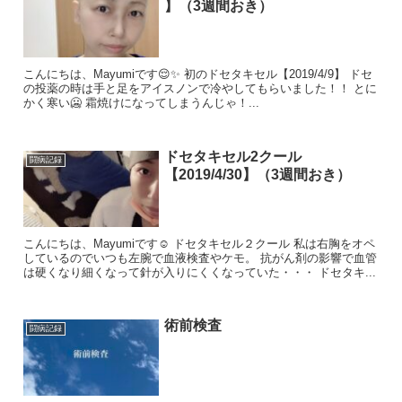
】（3週間おき）
こんにちは、Mayumiです😌✨ 初のドセタキセル【2019/4/9】 ドセ
の投薬の時は手と足をアイスノンで冷やしてもらいました！！ とに
かく寒い🥶 霜焼けになってしまうんじゃ！...
ドセタキセル2クール
闘病記録
【2019/4/30】（3週間おき）
こんにちは、Mayumiです☺️ ドセタキセル２クール 私は右胸をオペ
しているのでいつも左腕で血液検査やケモ。 抗がん剤の影響で血管
は硬くなり細くなって針が入りにくくなっていた・・・ ドセタキ...
術前検査
闘病記録