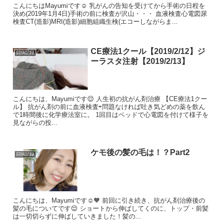
こんにちはMayumiです☺️ 乳がんの告知を受けてから手術の日程を
決め(2019年1月4日)手術の前に検査が沢山・・・ 血液検査心電図尿
検査CT(造影)MRI(造影)細胞組織生検(エコーしながらま...
CE療法1クール【2019/2/12】ジ
闘病記録
ーラスタ注射【2019/2/13】
こんにちは、Mayumiです😌 人生初の抗がん剤治療 【CE療法1クー
ル】 抗がん剤の前に血液検査⇨問題なければ吐き気どめの薬を飲ん
で1時間後に化学療法室に。 1回目はベッドで心電図を付けて様子を
見ながらの投...
ケモ後の髪の毛は！？Part2
闘病記録
こんにちは、Mayumiです☺️🧡 前回に引き続き、抗がん剤治療後の
髪の毛についてです😌 ショートから伸ばしてくのに、トップ・前髪
は一切切らずに伸ばしていきました！髪の...